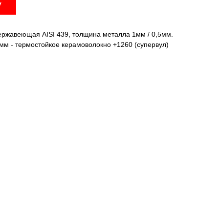
у
ержавеющая AISI 439, толщина металла 1мм / 0,5мм.
мм - термостойкое керамоволокно +1260 (супервул)