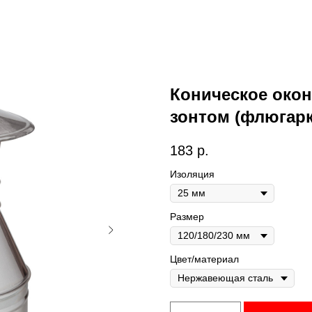
Коническое окон
зонтом (флюгар
183
р.
Изоляция
Размер
Цвет/материал